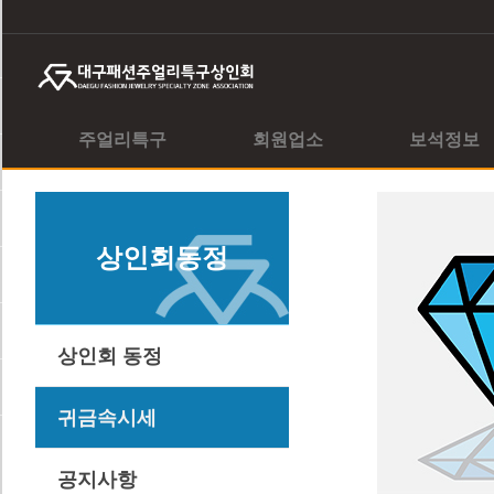
주얼리특구
회원업소
보석정보
상인회동정
상인회 동정
귀금속시세
공지사항