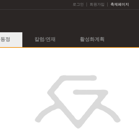
|
|
로그인
회원가입
축제페이지
회동정
칼럼/연재
활성화계획