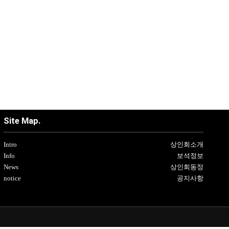
Site Map.
Intro
상인회소개
Info
보석정보
News
상인회동정
notice
공지사항