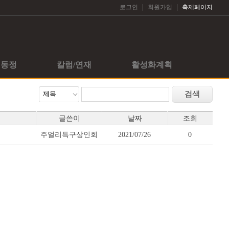
|
|
로그인
회원가입
축제페이지
회동정
칼럼/연재
활성화계획
글쓴이
날짜
조회
주얼리특구상인회
2021/07/26
0