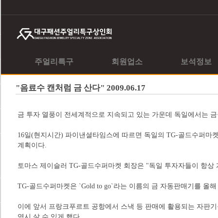
주얼리특구
회원업소
보석정보
"음료수 캔처럼 금 산다" 2009.06.17
금 투자 열풍이 전세계적으로 지속되고 있는 가운데 독일에서는 금을
16일(현지시간) 파이낸셜타임스에 따르면 독일의 TG-골드수퍼마
계획이다.
토마스 제이슬러 TG-골드수퍼마켓 회장은 "독일 투자자들이 항상 
TG-골드수퍼마켓은 `Gold to go`라는 이름의 금 자동판매기를 
이에 앞서 프랑크푸르트 공항에서 스낵 등 판매에 활용되는 자판기를 변
역시 살 수 있게 했다.