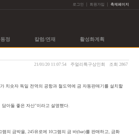
|
|
로그인
회원가입
축제페이지
회동정
칼럼/연재
활성화계획
21/01/20 11:07:54
주얼리특구상인회
조회 2867
요가 치솟자 독일 전역의 공항과 철도역에 금 자동판매기를 설치할
 담아둘 좋은 자산"이라고 설명했다.
금박을, 245유로에 10그램의 금 바(bar)를 판매하고, 금화