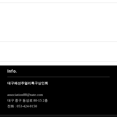
Info.
대구패션주얼리특구상인회
association88@nate.com
대구 중구 동성로 80-15 2층
전화 : 053-424-9150