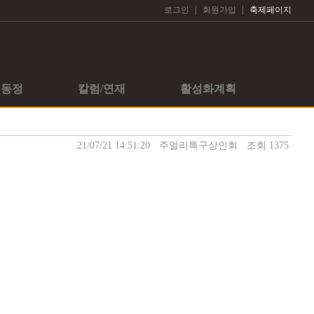
|
|
로그인
회원가입
축제페이지
회동정
칼럼/연재
활성화계획
21/07/21 14:51:20
주얼리특구상인회
조회 1375