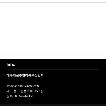
Info.
대구패션주얼리특구상인회
association88@nate.com
대구 중구 동성로 80-15 2층
전화 : 053-424-9150